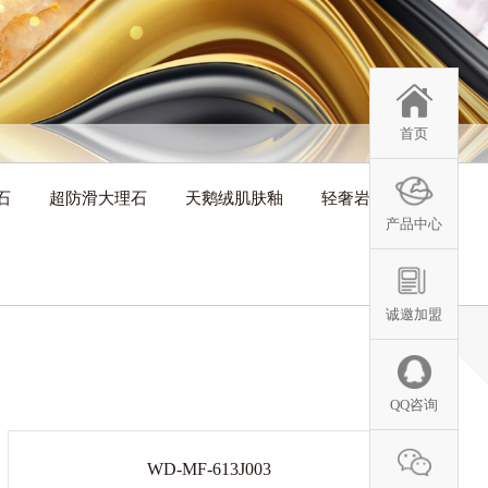
首页
石
超防滑大理石
天鹅绒肌肤釉
轻奢岩板
产品中心
诚邀加盟
QQ咨询
WD-MF-613J003