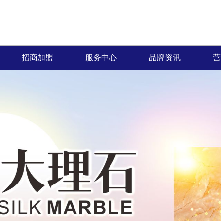
招商加盟
服务中心
品牌资讯
营
加盟优势
免费预约量房
品牌资讯
招商政策
优+服务
行业资讯
合作流程
经销商专区
加盟申请
人才招聘
瓦度陶瓷自创立以来，全体员工秉承“拼搏、
产品覆盖各种规格的通体大理石、金丝大理
瓦度瓷砖一直秉承以产品品质核
热情、全
创新、发展”的企业价值理念，齐心协力，共
石、生态大理石、双层瓷抛砖、镜面瓷片等上
服务方式为保障，形成特有的三
提供优质
创辉煌。
千个花色品种。
中、售后杰出服务体系，得到了
和信赖。
高度认可。