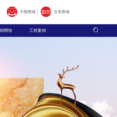
天猫商城
京东商城
销网络
工程案例
全国网络
全国工程
专卖店风采
心,以全面的
面、快捷，本公司以更加出色的态度
瓦度陶瓷借助于互联网特性来实现一定营销目
瓦度陶瓷营销网络遍布全国，把精品美淘
瓦度陶瓷产品品质优
大售前、售
的服务，赢得了广大客户的高度评价
标，品牌资讯在整个品牌传播过程中起着举足
千家万户。
广大消费者喜爱；在
广大经销商的
轻重的作用。
工程形象。