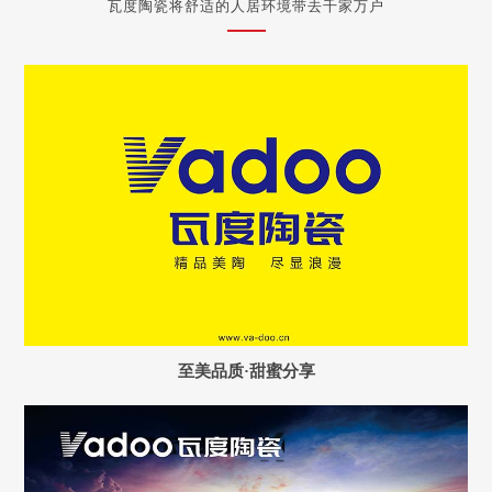
瓦度陶瓷将舒适的人居环境带去千家万户
至美品质·甜蜜分享