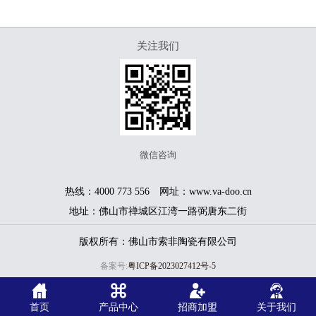
关注我们
微信咨询
热线：4000 773 556 网址：www.va-doo.cn
地址：佛山市禅城区江湾一路弼唐东二街
版权所有：佛山市索非陶瓷有限公司
备案号:
粤ICP备2023027412号-5
本站关键词:
陶瓷 | 瓷砖 | 地砖 陶瓷 | 瓷砖 | 地砖
首页
产品中心
招商加盟
关于我们