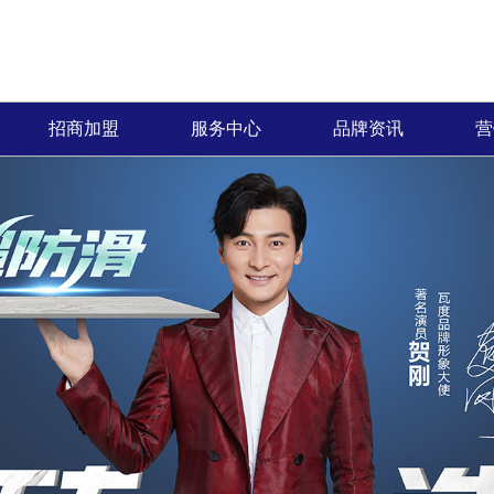
招商加盟
服务中心
品牌资讯
营
加盟优势
免费预约量房
品牌资讯
招商政策
优+服务
行业资讯
合作流程
经销商专区
加盟申请
人才招聘
瓦度陶瓷自创立以来，全体员工秉承“拼搏、
产品覆盖各种规格的通体大理石、金丝大理
瓦度瓷砖一直秉承以产品品质核
热情、全
创新、发展”的企业价值理念，齐心协力，共
石、生态大理石、双层瓷抛砖、镜面瓷片等上
服务方式为保障，形成特有的三
提供优质
创辉煌。
千个花色品种。
中、售后杰出服务体系，得到了
和信赖。
高度认可。