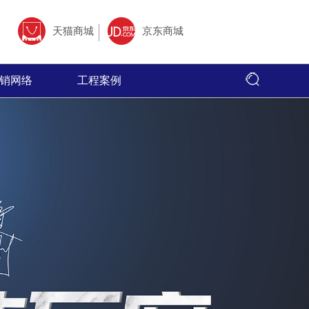
天猫商城
京东商城
销网络
工程案例
全国网络
全国工程
专卖店风采
心,以全面的
面、快捷，本公司以更加出色的态度
瓦度陶瓷借助于互联网特性来实现一定营销目
瓦度陶瓷营销网络遍布全国，把精品美淘
瓦度陶瓷产品品质优
大售前、售
的服务，赢得了广大客户的高度评价
标，品牌资讯在整个品牌传播过程中起着举足
千家万户。
广大消费者喜爱；在
广大经销商的
轻重的作用。
工程形象。