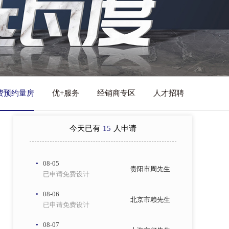
·
08-05
成都市张女士
已申请免费设计
·
费预约量房
08-06
优+服务
经销商专区
人才招聘
重庆市王先生
已申请免费设计
·
08-07
今天已有
15
人申请
昆明市李先生
已申请免费设计
·
08-05
贵阳市周先生
已申请免费设计
·
08-06
北京市赖先生
已申请免费设计
·
08-07
上海市何先生
已申请免费设计