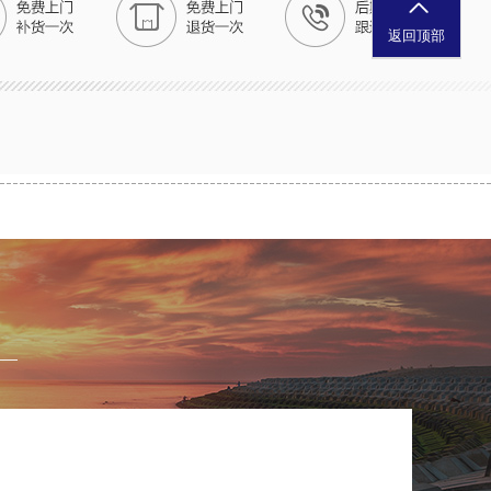
·
08-05
贵阳市周先生
已申请免费设计
返回顶部
·
08-06
北京市赖先生
已申请免费设计
·
08-07
上海市何先生
已申请免费设计
·
08-05
杭州市李女士
已申请免费设计
·
08-06
西安市廖先生
已申请免费设计
·
08-07
兰州市钟先生
已申请免费设计
·
08-05
乌鲁木齐市朱先生
已申请免费设计
·
08-05
成都市张女士
已申请免费设计