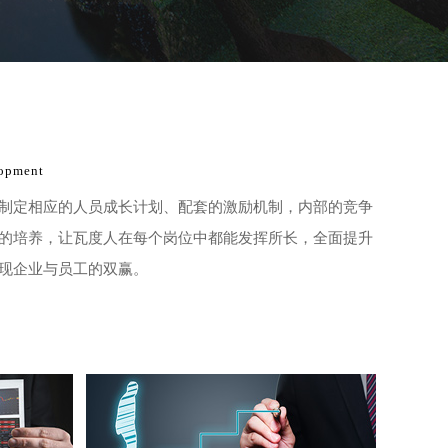
·
08-07
兰州市钟先生
已申请免费设计
·
08-05
乌鲁木齐市朱先生
已申请免费设计
·
08-05
成都市张女士
已申请免费设计
lopment
·
08-06
重庆市王先生
制定相应的人员成长计划、配套的激励机制，内部的竞争
已申请免费设计
的培养，让瓦度人在每个岗位中都能发挥所长，全面提升
·
08-07
昆明市李先生
现企业与员工的双赢。
已申请免费设计
·
08-05
贵阳市周先生
已申请免费设计
·
08-06
北京市赖先生
已申请免费设计
·
08-07
上海市何先生