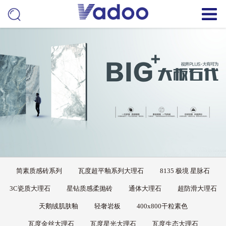
简素质感砖系列
瓦度超平釉系列大理石
8135 极境 星脉石
3C瓷质大理石
星钻质感柔抛砖
通体大理石
超防滑大理石
天鹅绒肌肤釉
轻奢岩板
400x800干粒素色
瓦度金丝大理石
瓦度星光大理石
瓦度生态大理石