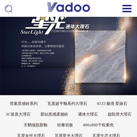
简素质感砖系列
瓦度超平釉系列大理石
8135 极境 星脉石
3C瓷质大理石
星钻质感柔抛砖
通体大理石
超防滑大理石
天鹅绒肌肤釉
轻奢岩板
400x800干粒素色
瓦度金丝大理石
瓦度星光大理石
瓦度生态大理石