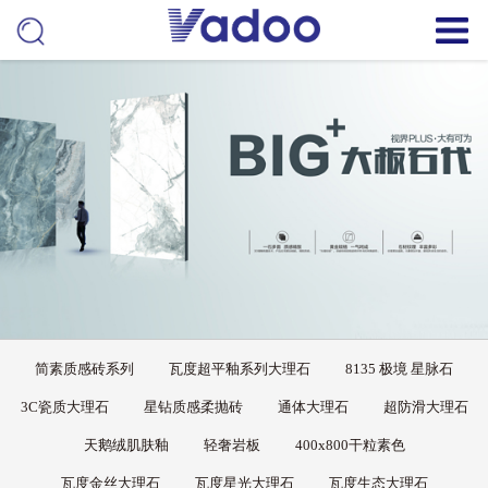
简素质感砖系列
瓦度超平釉系列大理石
8135 极境 星脉石
3C瓷质大理石
星钻质感柔抛砖
通体大理石
超防滑大理石
天鹅绒肌肤釉
轻奢岩板
400x800干粒素色
瓦度金丝大理石
瓦度星光大理石
瓦度生态大理石