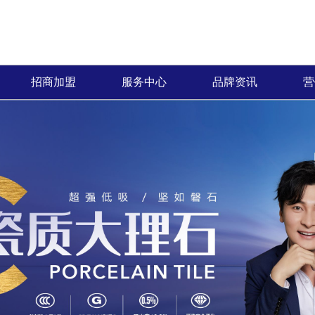
招商加盟
服务中心
品牌资讯
营
加盟优势
免费预约量房
品牌资讯
招商政策
优+服务
行业资讯
合作流程
经销商专区
加盟申请
人才招聘
瓦度陶瓷自创立以来，全体员工秉承“拼搏、
产品覆盖各种规格的通体大理石、金丝大理
瓦度瓷砖一直秉承以产品品质核
热情、全
创新、发展”的企业价值理念，齐心协力，共
石、生态大理石、双层瓷抛砖、镜面瓷片等上
服务方式为保障，形成特有的三
提供优质
创辉煌。
千个花色品种。
中、售后杰出服务体系，得到了
和信赖。
高度认可。