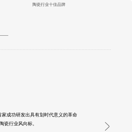
陶瓷行业十佳品牌
陶瓷行业百
首家成功研发出具有划时代意义的革命
陶瓷行业风向标。