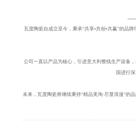
瓦度陶瓷自成立至今，秉承“共享•共创•共赢”的品
公司一直以产品为核心，引进意大利整线生产设备，
国进行深
未来，瓦度陶瓷将继续秉持“精品美淘·尽显浪漫”的