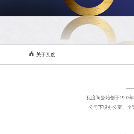
关于瓦度
瓦度陶瓷始创于199
公司下设办公室、企