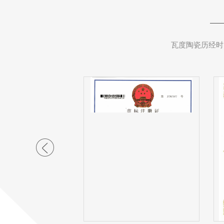
瓦度陶瓷历经时