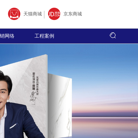
天猫商城
京东商城
销网络
工程案例
全国网络
全国工程
专卖店风采
心,以全面的
面、快捷，本公司以更加出色的态度
瓦度陶瓷借助于互联网特性来实现一定营销目
瓦度陶瓷营销网络遍布全国，把精品美淘
瓦度陶瓷产品品质优
大售前、售
的服务，赢得了广大客户的高度评价
标，品牌资讯在整个品牌传播过程中起着举足
千家万户。
广大消费者喜爱；在
广大经销商的
轻重的作用。
工程形象。