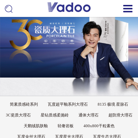
简素质感砖系列
瓦度超平釉系列大理石
8135 极境 星脉石
3C瓷质大理石
星钻质感柔抛砖
通体大理石
超防滑大理石
天鹅绒肌肤釉
轻奢岩板
400x800干粒素色
瓦度金丝大理石
瓦度星光大理石
瓦度生态大理石