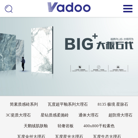
简素质感砖系列
瓦度超平釉系列大理石
8135 极境 星脉石
3C瓷质大理石
星钻质感柔抛砖
通体大理石
超防滑大理石
天鹅绒肌肤釉
轻奢岩板
400x800干粒素色
瓦度金丝大理石
瓦度星光大理石
瓦度生态大理石